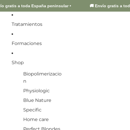
eninsular •
🚚 Envío gratis a toda España peninsular •
Tratamientos
Formaciones
Shop
Biopolimerizacio
n
Physiologic
Blue Nature
Specific
Home care
Perfect Blondes