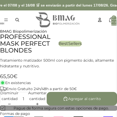
07/08 y el 16/08 🛒 se enviarán a partir del lunes 17/08/26. Graci
Total 
artícul
en el
carrit
0
BMAG Biopolimerización
PROFESSIONAL
MASK PERFECT
BestSellers
BLONDES
Tratamiento matizador 500ml con pigmento ácido, altamente
hidratante y nutritivo.
65,50€
En existencias
Envio Gratuito 24h/48h a partir de 50€
Disminuir
Aumentar
cantidad
cantidad
Agregar al carrito
Pague de forma segura con estas opciones de pago.
Formas de pago